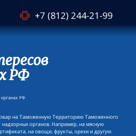
+7 (812) 244-21-99
тересов
х РФ
 органах РФ
и товар на Таможенную Территорию Таможенного
 надзорных органов. Например, на мясную
тификата, на овощи, фрукты, орехи и другую